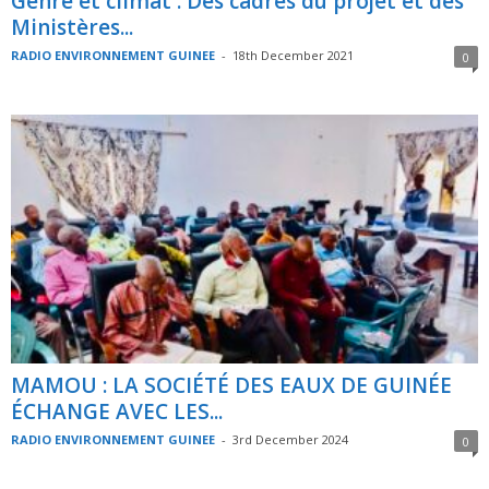
Genre et climat : Des cadres du projet et des
Ministères...
RADIO ENVIRONNEMENT GUINEE
-
18th December 2021
0
MAMOU : LA SOCIÉTÉ DES EAUX DE GUINÉE
ÉCHANGE AVEC LES...
RADIO ENVIRONNEMENT GUINEE
-
3rd December 2024
0