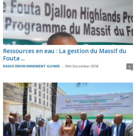
Ressources en eau : La gestion du Massif du
Fouta ...
RADIO ENVIRONNEMENT GUINEE
-
10th December 2018
0