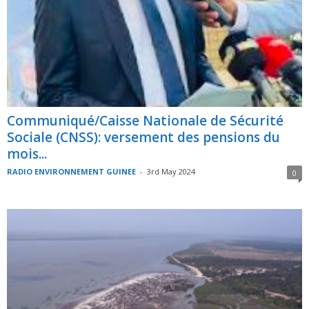
Communiqué/Caisse Nationale de Sécurité
Sociale (CNSS): versement des pensions du
mois...
RADIO ENVIRONNEMENT GUINEE
-
3rd May 2024
0