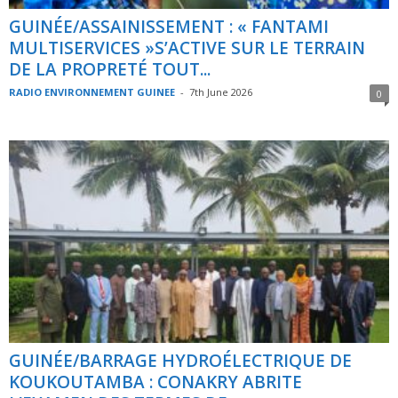
GUINÉE/ASSAINISSEMENT : « FANTAMI
MULTISERVICES »S’ACTIVE SUR LE TERRAIN
DE LA PROPRETÉ TOUT...
RADIO ENVIRONNEMENT GUINEE
-
7th June 2026
0
GUINÉE/BARRAGE HYDROÉLECTRIQUE DE
KOUKOUTAMBA : CONAKRY ABRITE