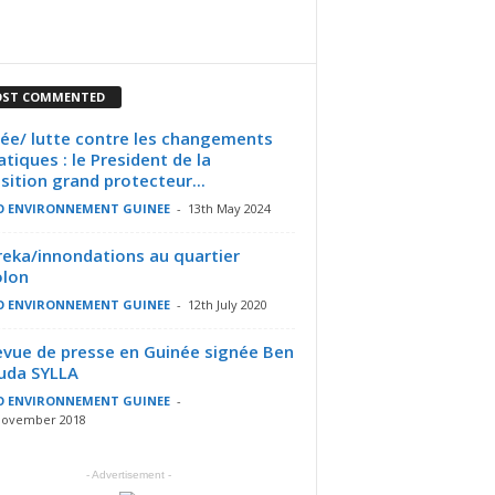
ST COMMENTED
ée/ lutte contre les changements
atiques : le President de la
sition grand protecteur...
O ENVIRONNEMENT GUINEE
-
13th May 2024
eka/innondations au quartier
olon
O ENVIRONNEMENT GUINEE
-
12th July 2020
evue de presse en Guinée signée Ben
uda SYLLA
O ENVIRONNEMENT GUINEE
-
November 2018
- Advertisement -