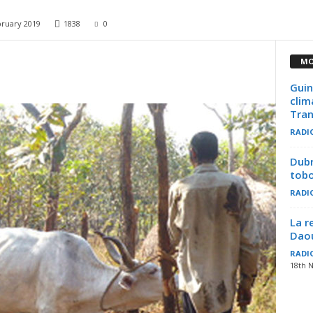
bruary 2019
1838
0
MO
Guin
clim
Tran
RADI
Dubr
tob
RADI
La r
Dao
RADI
18th 