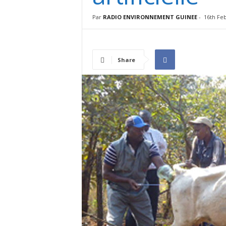
I
N
Par
RADIO ENVIRONNEMENT GUINEE
-
16th Fe
É
E
Share