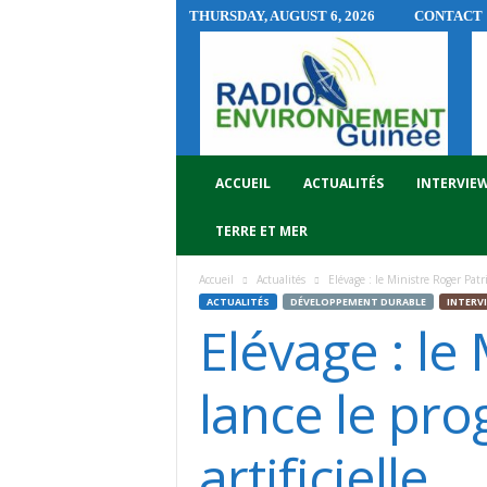
THURSDAY, AUGUST 6, 2026
CONTACT
R
A
D
I
O
E
N
ACCUEIL
ACTUALITÉS
INTERVIE
V
I
TERRE ET MER
R
O
Accueil
Actualités
Elévage : le Ministre Roger Pat
N
ACTUALITÉS
DÉVELOPPEMENT DURABLE
INTERV
N
Elévage : le
E
M
E
lance le pr
N
T
artificielle
G
U