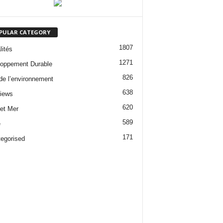
PULAR CATEGORY
1807
lités
1271
oppement Durable
826
 de l’environnement
638
views
620
 et Mer
589
e
171
egorised