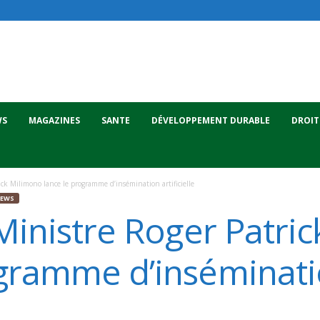
WS
MAGAZINES
SANTE
DÉVELOPPEMENT DURABLE
DROIT
rick Milimono lance le programme d’insémination artificielle
IEWS
 Ministre Roger Patri
ogramme d’inséminat