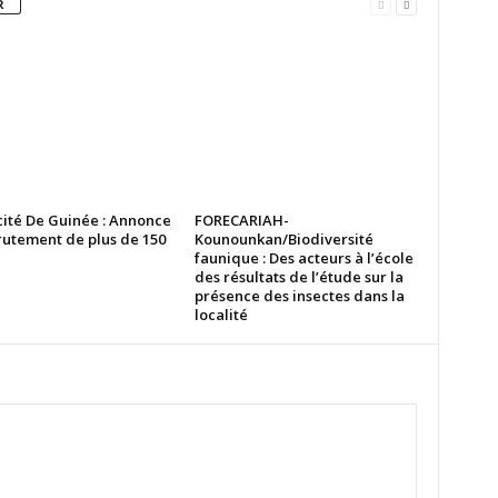
R
cité De Guinée : Annonce
FORECARIAH-
rutement de plus de 150
Kounounkan/Biodiversité
faunique : Des acteurs à l’école
des résultats de l’étude sur la
présence des insectes dans la
localité