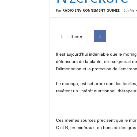
I
N
Par
RADIO ENVIRONNEMENT GUINEE
-
5th Mar
É
E
Share
Il est aujourd’hui indéniable que le mori
défenseurs de la plante, elle soignerait 
l’alimentation et la protection de l’enviro
Le moringa, est cet arbre dont les feuilles,
revêtent un intérêt nutritionnel, thérape
Ces mêmes sources précisent que le morin
C et B, en minéraux, en bons acides gras