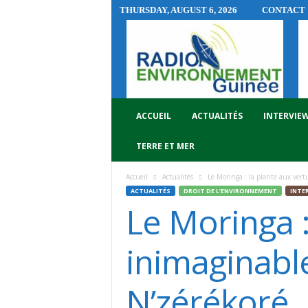
THURSDAY, AUGUST 6, 2026
CONTACT
R
A
D
I
O
E
N
ACCUEIL
ACTUALITÉS
INTERVIE
V
I
TERRE ET MER
R
O
Accueil
Actualités
Le Moringa : la plante aux vert
N
ACTUALITÉS
DROIT DE L’ENVIRONNEMENT
INTE
N
Le Moringa :
E
M
E
inimaginabl
N
T
N’zérékoré
G
U