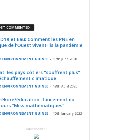
ST COMMENTED
D19 et Eau: Comment les PNE en
que de l’Ouest vivent-ils la pandémie
O ENVIRONNEMENT GUINEE
-
17th June 2020
at: les pays côtièrs “souffrent plus”
échauffement climatique
O ENVIRONNEMENT GUINEE
-
18th April 2020
rékoré/éducation : lancement du
ours “Miss mathématiques”
O ENVIRONNEMENT GUINEE
-
10th January 2023
- Advertisement -