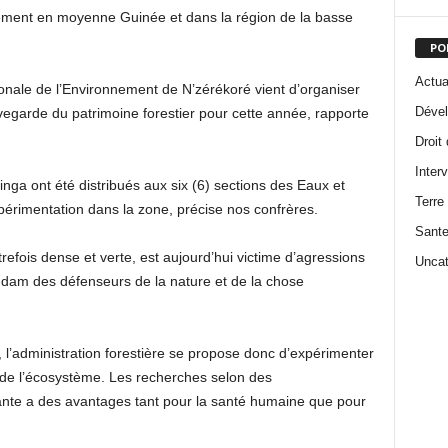
ement en moyenne Guinée et dans la région de la basse
PO
Actua
onale de l’Environnement de N’zérékoré vient d’organiser
Dével
garde du patrimoine forestier pour cette année, rapporte
Droit
Inter
ga ont été distribués aux six (6) sections des Eaux et
Terre
périmentation dans la zone, précise nos confrères.
Sant
utrefois dense et verte, est aujourd’hui victime d’agressions
Uncat
 dam des défenseurs de la nature et de la chose
, l’administration forestière se propose donc d’expérimenter
 de l’écosystème. Les recherches selon des
lante a des avantages tant pour la santé humaine que pour