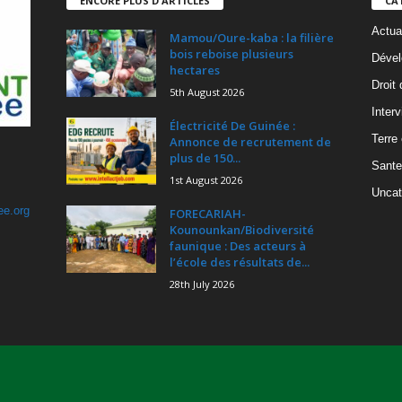
ENCORE PLUS D'ARTICLES
CA
Actua
Mamou/Oure-kaba : la filière
bois reboise plusieurs
Dével
hectares
Droit
5th August 2026
Inter
Électricité De Guinée :
Terre
Annonce de recrutement de
plus de 150...
Sante
1st August 2026
Uncat
ee.org
FORECARIAH-
Kounounkan/Biodiversité
faunique : Des acteurs à
l’école des résultats de...
28th July 2026