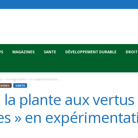
WS
MAGAZINES
SANTE
DÉVELOPPEMENT DURABLE
DROIT
us « inimaginables » en expérimentation...
RVIEWS
SANTE
 la plante aux vertus
es » en expérimentat