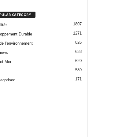
PULAR CATEGORY
1807
lités
1271
oppement Durable
826
 de l’environnement
638
views
620
 et Mer
589
e
171
egorised