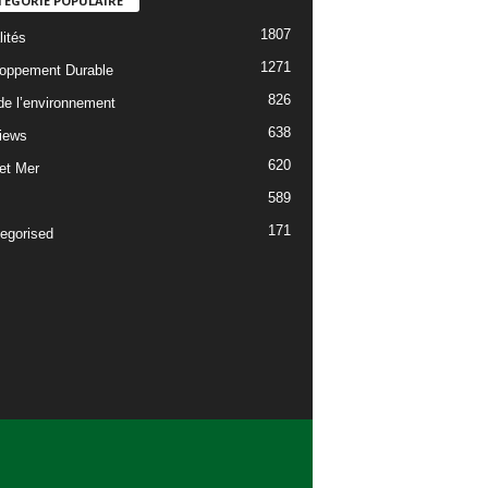
TÉGORIE POPULAIRE
1807
lités
1271
oppement Durable
826
 de l’environnement
638
views
620
 et Mer
589
171
egorised