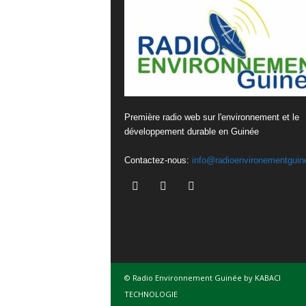
Première radio web sur l'environnement et le
développement durable en Guinée
Contactez-nous:
info@radioenvironementguin
© Radio Environnement Guinée by KABACI
TECHNOLOGIE