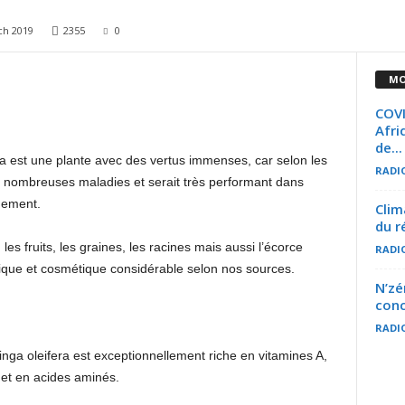
ch 2019
2355
0
MO
COVI
Afri
de...
nga est une plante avec des vertus immenses, car selon les
RADI
de nombreuses maladies et serait très performant dans
nnement.
Clim
du r
 les fruits, les graines, les racines mais aussi l’écorce
RADI
utique et cosmétique considérable selon nos sources.
N’zé
conc
RADI
ga oleifera est exceptionnellement riche en vitamines A,
 et en acides aminés.