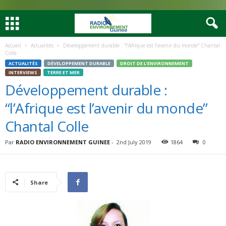
Accueil
Actualités
Développement durable : “l’Afrique est l’avenir du monde” Chantal
Colle
ACTUALITÉS
DÉVELOPPEMENT DURABLE
DROIT DE L’ENVIRONNEMENT
INTERVIEWS
TERRE ET MER
Développement durable :
“l’Afrique est l’avenir du monde”
Chantal Colle
Par
RADIO ENVIRONNEMENT GUINEE
-
2nd July 2019
1864
0
Share