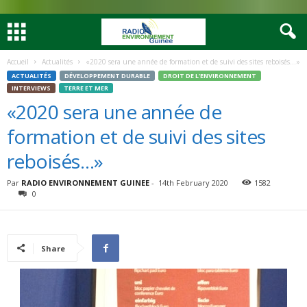
Accueil
Actualités
«2020 sera une année de formation et de suivi des sites reboisés…»
ACTUALITÉS
DÉVELOPPEMENT DURABLE
DROIT DE L’ENVIRONNEMENT
INTERVIEWS
TERRE ET MER
«2020 sera une année de
formation et de suivi des sites
reboisés…»
Par
RADIO ENVIRONNEMENT GUINEE
-
14th February 2020
1582
0
Share