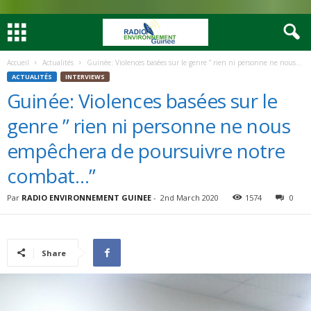
Accueil
Actualités
Guinée: Violences basées sur le genre ” rien ni personne ne nous...
ACTUALITÉS
INTERVIEWS
Guinée: Violences basées sur le
genre ” rien ni personne ne nous
empêchera de poursuivre notre
combat…”
Par
RADIO ENVIRONNEMENT GUINEE
-
2nd March 2020
1574
0
Share