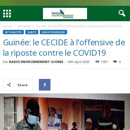
Accueil
Actualités
Guinée: le CECIDE à l’offensive de la riposte contre le COVID19
ACTUALITÉS
SANTE
UNCATEGORISED
Guinée: le CECIDE à l’offensive de
la riposte contre le COVID19
Par
RADIO ENVIRONNEMENT GUINEE
-
14th April 2020
1187
0
Share