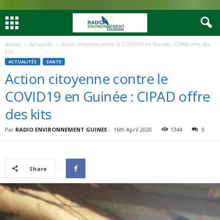
Accueil
Actualités
Action citoyenne contre le COVID19 en Guinée : CIPAD offre des
kits
ACTUALITÉS
SANTE
Action citoyenne contre le
COVID19 en Guinée : CIPAD offre
des kits
Par
RADIO ENVIRONNEMENT GUINEE
-
16th April 2020
1344
0
Share