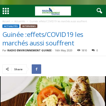
Accueil
Actualités
Guinée :effets/COVID19 les marchés aussi souffrent
ACTUALITÉS
INTERVIEWS
Guinée :effets/COVID19 les
marchés aussi souffrent
Par
RADIO ENVIRONNEMENT GUINEE
-
16th May 2020
1810
0
Share