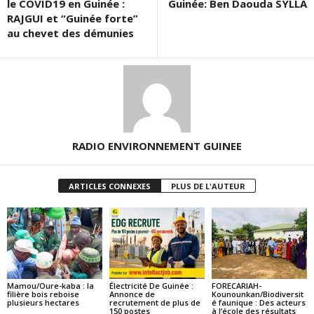
le COVID19 en Guinée :
Guinée: Ben Daouda SYLLA
RAJGUI et “Guinée forte”
au chevet des démunies
RADIO ENVIRONNEMENT GUINEE
ARTICLES CONNEXES
PLUS DE L'AUTEUR
Mamou/Oure-kaba : la
Électricité De Guinée :
FORECARIAH-
filière bois reboise
Annonce de
Kounounkan/Biodiversit
plusieurs hectares
recrutement de plus de
é faunique : Des acteurs
150 postes
à l’école des résultats