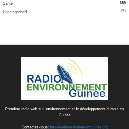
589
Sante
171
Uncategorised
Première radio web sur l'environnement et le développement durable en
Guinée
Contactez-nous:
info@radioenvironementguinee.org