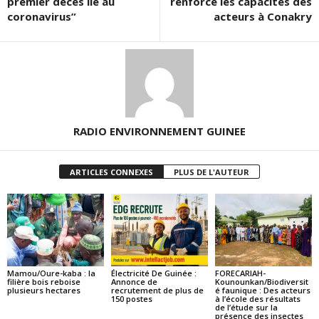
premier décès lié au
renforce les capacités des
coronavirus”
acteurs à Conakry
RADIO ENVIRONNEMENT GUINEE
ARTICLES CONNEXES
PLUS DE L'AUTEUR
Mamou/Oure-kaba : la
Électricité De Guinée :
FORECARIAH-
filière bois reboise
Annonce de
Kounounkan/Biodiversit
plusieurs hectares
recrutement de plus de
é faunique : Des acteurs
150 postes
à l’école des résultats
de l’étude sur la
présence des insectes