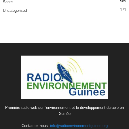
589
Sante
171
Uncategorised
Première radio web sur l'environnement et le développement durable en
Guinée
Contactez-nous:
info@radioenvironementguinee.org