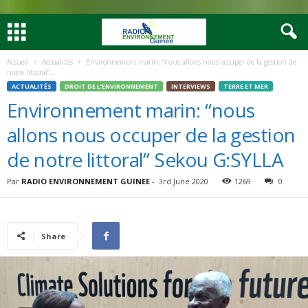
Accueil
Actualités
Environnement marin: “nous allons nous occuper de la gestion de
notre littoral”...
ACTUALITÉS
DROIT DE L’ENVIRONNEMENT
INTERVIEWS
TERRE ET MER
Environnement marin: “nous
allons nous occuper de la gestion
de notre littoral” Sekou G:SYLLA
Par
RADIO ENVIRONNEMENT GUINEE
-
3rd June 2020
1269
0
Share