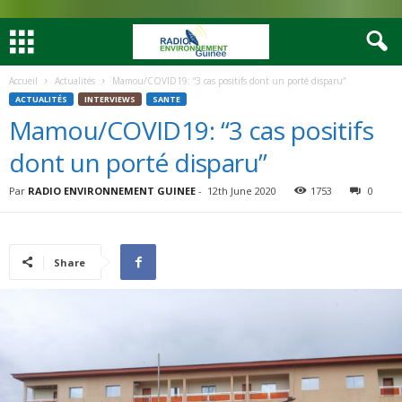
Accueil
Actualités
Mamou/COVID19: “3 cas positifs dont un porté disparu”
ACTUALITÉS
INTERVIEWS
SANTE
Mamou/COVID19: “3 cas positifs
dont un porté disparu”
Par
RADIO ENVIRONNEMENT GUINEE
-
12th June 2020
1753
0
Share