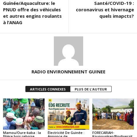
Guinée/Aquaculture: le
Santé/COVID-19 :
PNUD offre des véhicules
coronavirus et hivernage
et autres engins roulants
quels imapcts?
à l’ANAG
RADIO ENVIRONNEMENT GUINEE
ARTICLES CONNEXES
PLUS DE L'AUTEUR
Mamou/Oure-kaba : la
Électricité De Guinée :
FORECARIAH-
filière bois reboise
Annonce de
Kounounkan/Biodiversit