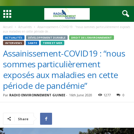
Accueil
Actualités
Assainissement-COVID19 : “nous sommes particulièrement exposés
aux maladies en cette période de...
ACTUALITÉS
DÉVELOPPEMENT DURABLE
DROIT DE L’ENVIRONNEMENT
INTERVIEWS
SANTE
TERRE ET MER
Assainissement-COVID19 : “nous
sommes particulièrement
exposés aux maladies en cette
période de pandémie”
Par
RADIO ENVIRONNEMENT GUINEE
-
16th June 2020
1277
0
Share