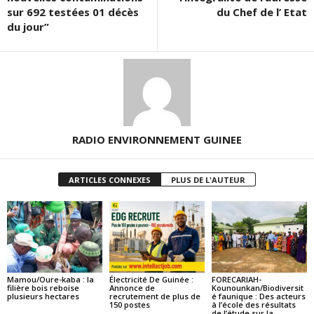
sur 692 testées 01 décès
du Chef de l’ Etat
du jour”
RADIO ENVIRONNEMENT GUINEE
ARTICLES CONNEXES
PLUS DE L'AUTEUR
Mamou/Oure-kaba : la
Électricité De Guinée :
FORECARIAH-
filière bois reboise
Annonce de
Kounounkan/Biodiversit
plusieurs hectares
recrutement de plus de
é faunique : Des acteurs
150 postes
à l’école des résultats
de l’étude sur la