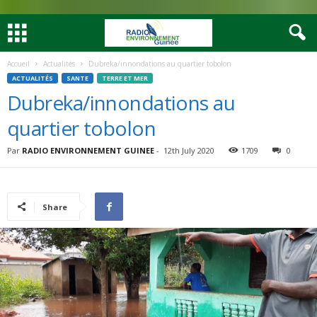
Accueil
Actualités
Dubreka/innondations au quartier tobolon
ACTUALITÉS
SANTE
TERRE ET MER
Dubreka/innondations au
quartier tobolon
Par
RADIO ENVIRONNEMENT GUINEE
-
12th July 2020
1709
0
Share