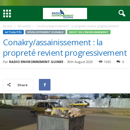
Accueil
Actualités
Conakry/assainissement : la propreté revient progressivement
ACTUALITÉS
DÉVELOPPEMENT DURABLE
DROIT DE L’ENVIRONNEMENT
Conakry/assainissement : la
propreté revient progressivement
Par
RADIO ENVIRONNEMENT GUINEE
-
30th August 2020
1365
0
Share