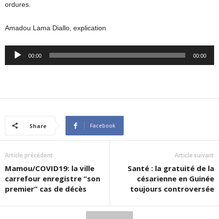
ordures.
Amadou Lama Diallo, explication
Audio
00:00
00:00
Player
Facebook
Share
Article précédent
Article suivant
Mamou/COVID19: la ville
Santé : la gratuité de la
carrefour enregistre “son
césarienne en Guinée
premier” cas de décès
toujours controversée