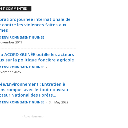
ST COMMENTED
bration: journée internationale de
e contre les violences faites aux
mes
O ENVIRONNEMENT GUINEE
-
November 2019
ia ACORD GUINÉE outille les acteurs
ux sur la politique foncière agricole
O ENVIRONNEMENT GUINEE
-
ovember 2025
ée/Environnement : Entretien à
ns rompus avec le tout nouveau
cteur National des Forêts...
O ENVIRONNEMENT GUINEE
-
6th May 2022
- Advertisement -