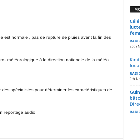
MO
Célé
lutt
fem
e est normale , pas de rupture de pluies avant la fin des
RADI
25th 
Kind
ro- météorologique à la direction nationale de la météo.
loca
RADI
9th N
 des spécialistes pour déterminer les caractéristiques de
Guin
bâto
Dire
RADI
n reportage audio