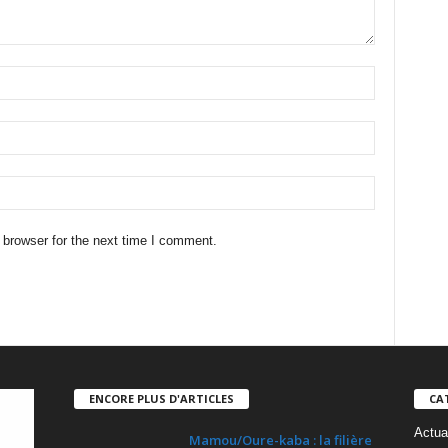
 browser for the next time I comment.
ENCORE PLUS D'ARTICLES
CA
Actua
Mamou/Oure-kaba : la filière