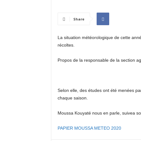
I
N
É
Share
E
La situation météorologique de cette anné
récoltes.
Propos de la responsable de la section ag
Selon elle, des études ont été menées par
chaque saison.
Moussa Kouyaté nous en parle, suivea so
PAPIER MOUSSA METEO 2020