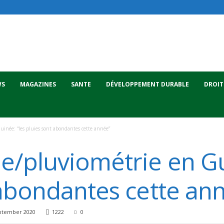
WS
MAGAZINES
SANTE
DÉVELOPPEMENT DURABLE
DROIT
uinée: “les pluies sont abondantes cette année”
e/pluviométrie en Gu
 abondantes cette an
ptember 2020
1222
0