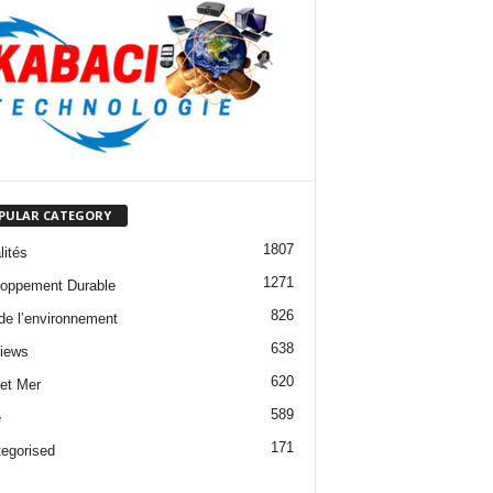
PULAR CATEGORY
1807
lités
1271
oppement Durable
826
 de l’environnement
638
views
620
 et Mer
589
e
171
egorised