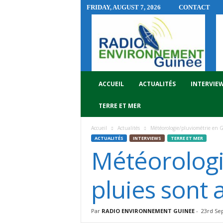
FRIDAY, AUGUST 7, 2026
CONTACT
R
A
D
I
O
E
N
ACCUEIL
ACTUALITÉS
INTERVIE
V
I
TERRE ET MER
R
O
Accueil
Actualités
Météorologie/pluviométrie en G
N
ACTUALITÉS
INTERVIEWS
TERRE ET MER
N
Météorologi
E
M
E
pluies sont
N
T
G
Par
RADIO ENVIRONNEMENT GUINEE
-
23rd Se
U