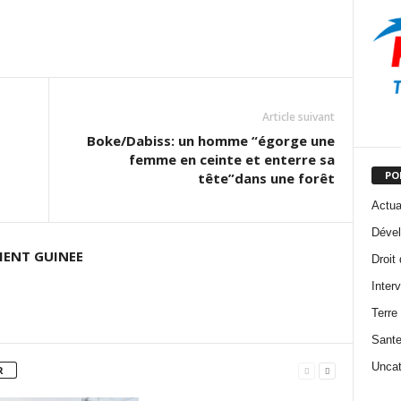
Article suivant
Boke/Dabiss: un homme “égorge une
femme en ceinte et enterre sa
PO
tête”dans une forêt
Actua
Dével
ENT GUINEE
Droit
Inter
Terre
Sant
Uncat
R