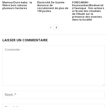
Mamou/Oure-kaba : la
Électricité De Guinée :
FORECARIAH-
filière bois reboise
Annonce de
Kounounkan/Biodiversit
plusieurs hectares
recrutement de plus de
é faunique : Des acteurs
150 postes
à l’école des résultats
de l’étude sur la
présence des insectes
dans la localité
LAISSER UN COMMENTAIRE