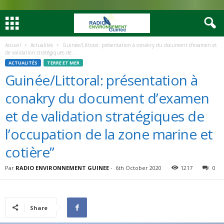
Accueil
Actualités
Guinée/Littoral: présentation à conakry du document d’examen et
de validation stratégiques de...
ACTUALITÉS
TERRE ET MER
Guinée/Littoral: présentation à
conakry du document d’examen
et de validation stratégiques de
l’occupation de la zone marine et
cotière”
Par
RADIO ENVIRONNEMENT GUINEE
-
6th October 2020
1217
0
Share