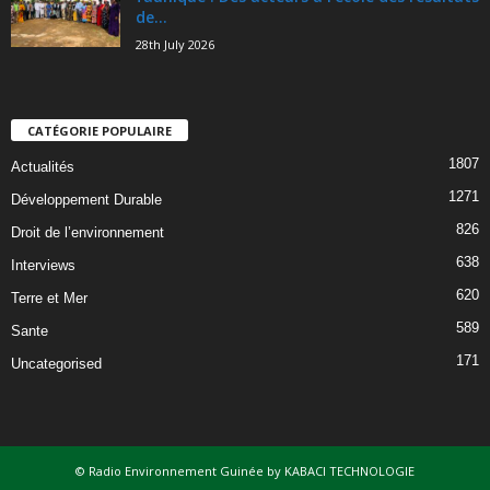
de...
28th July 2026
CATÉGORIE POPULAIRE
1807
Actualités
1271
Développement Durable
826
Droit de l’environnement
638
Interviews
620
Terre et Mer
589
Sante
171
Uncategorised
© Radio Environnement Guinée by KABACI TECHNOLOGIE