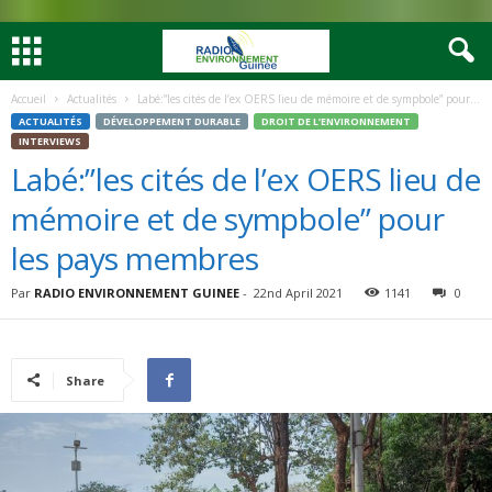
Accueil
Actualités
Labé:”les cités de l’ex OERS lieu de mémoire et de sympbole” pour...
ACTUALITÉS
DÉVELOPPEMENT DURABLE
DROIT DE L’ENVIRONNEMENT
INTERVIEWS
Labé:”les cités de l’ex OERS lieu de
mémoire et de sympbole” pour
les pays membres
Par
RADIO ENVIRONNEMENT GUINEE
-
22nd April 2021
1141
0
Share