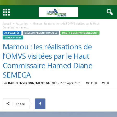
Accueil
Actualités
Mamou : les réalisations de l’OMVS visitées par le Haut
Commissaire Hamed...
ACTUALITÉS
DÉVELOPPEMENT DURABLE
DROIT DE L’ENVIRONNEMENT
TERRE ET MER
Mamou : les réalisations de
l’OMVS visitées par le Haut
Commissaire Hamed Diane
SEMEGA
Par
RADIO ENVIRONNEMENT GUINEE
-
27th April 2021
1180
0
Share