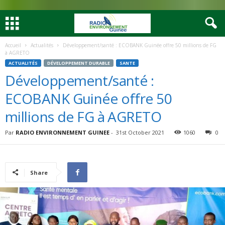
Accueil
Actualités
Développement/santé : ECOBANK Guinée offre 50 millions de FG
à AGRETO
ACTUALITÉS
DÉVELOPPEMENT DURABLE
SANTE
Développement/santé :
ECOBANK Guinée offre 50
millions de FG à AGRETO
Par
RADIO ENVIRONNEMENT GUINEE
-
31st October 2021
1060
0
Share