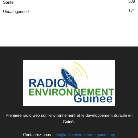
589
Sante
171
Uncategorised
Première radio web sur l'environnement et le développement durable en
Guinée
Contactez-nous:
info@radioenvironementguinee.org