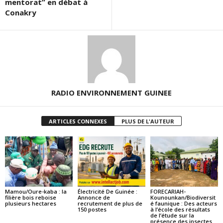
mentorat” en débat à
Conakry
RADIO ENVIRONNEMENT GUINEE
ARTICLES CONNEXES
PLUS DE L'AUTEUR
Mamou/Oure-kaba : la
Électricité De Guinée :
FORECARIAH-
filière bois reboise
Annonce de
Kounounkan/Biodiversit
plusieurs hectares
recrutement de plus de
é faunique : Des acteurs
150 postes
à l’école des résultats
de l’étude sur la
présence des insectes