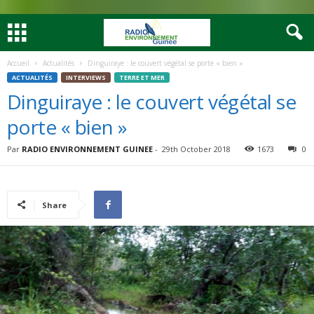
Accueil
Actualités
Dinguiraye : le couvert végétal se porte « bien »
ACTUALITÉS
INTERVIEWS
TERRE ET MER
Dinguiraye : le couvert végétal se
porte « bien »
Par
RADIO ENVIRONNEMENT GUINEE
-
29th October 2018
1673
0
Share