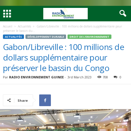
Accueil
Actualités
Gabon/Libreville : 100 millions de dollars supplémentaire pour
préserver le bassin du...
ACTUALITÉS
DÉVELOPPEMENT DURABLE
DROIT DE L’ENVIRONNEMENT
Gabon/Libreville : 100 millions de
dollars supplémentaire pour
préserver le bassin du Congo
Par
RADIO ENVIRONNEMENT GUINEE
-
3rd March 2023
708
0
Share