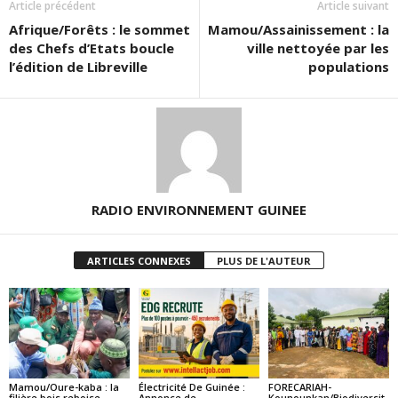
Article précédent
Article suivant
Afrique/Forêts : le sommet
Mamou/Assainissement : la
des Chefs d’Etats boucle
ville nettoyée par les
l’édition de Libreville
populations
RADIO ENVIRONNEMENT GUINEE
ARTICLES CONNEXES
PLUS DE L'AUTEUR
Mamou/Oure-kaba : la
Électricité De Guinée :
FORECARIAH-
filière bois reboise
Annonce de
Kounounkan/Biodiversit