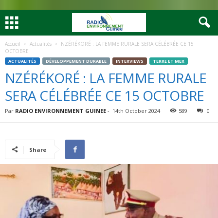
Accueil
Actualités
NZÉRÉKORÉ : LA FEMME RURALE SERA CÉLÉBRÉE CE 15
OCTOBRE
ACTUALITÉS
DÉVELOPPEMENT DURABLE
INTERVIEWS
TERRE ET MER
NZÉRÉKORÉ : LA FEMME RURALE
SERA CÉLÉBRÉE CE 15 OCTOBRE
Par
RADIO ENVIRONNEMENT GUINEE
-
14th October 2024
589
0
Share