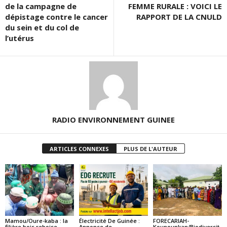
de la campagne de
FEMME RURALE : VOICI LE
dépistage contre le cancer
RAPPORT DE LA CNULD
du sein et du col de
l’utérus
RADIO ENVIRONNEMENT GUINEE
ARTICLES CONNEXES
PLUS DE L'AUTEUR
Mamou/Oure-kaba : la
Électricité De Guinée :
FORECARIAH-
filière bois reboise
Annonce de
Kounounkan/Biodiversit