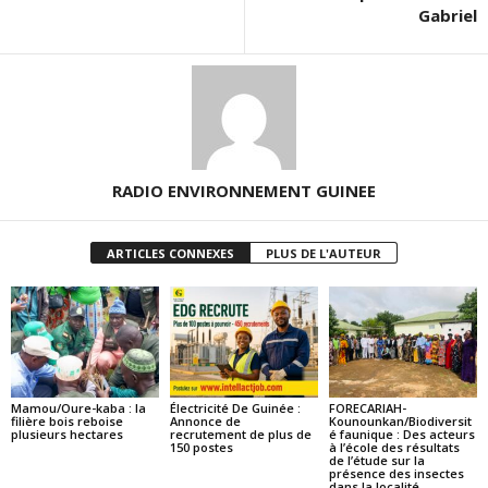
Gabriel
RADIO ENVIRONNEMENT GUINEE
ARTICLES CONNEXES
PLUS DE L'AUTEUR
Mamou/Oure-kaba : la
Électricité De Guinée :
FORECARIAH-
filière bois reboise
Annonce de
Kounounkan/Biodiversit
plusieurs hectares
recrutement de plus de
é faunique : Des acteurs
150 postes
à l’école des résultats
de l’étude sur la
présence des insectes
dans la localité