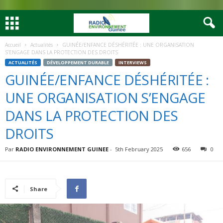
Accueil
Actualités
GUINÉE/ENFANCE DÉSHÉRITÉE : UNE ORGANISATION
S’ENGAGE DANS LA PROTECTION DES DROITS
ACTUALITÉS
DÉVELOPPEMENT DURABLE
INTERVIEWS
GUINÉE/ENFANCE DÉSHÉRITÉE :
UNE ORGANISATION S’ENGAGE
DANS LA PROTECTION DES
DROITS
Par
RADIO ENVIRONNEMENT GUINEE
-
5th February 2025
656
0
Share