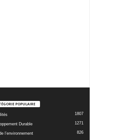
TÉGORIE POPULAIRE
1807
lités
1271
oppement Durable
826
 de l’environnement