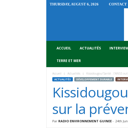
THURSDAY, AUGUST 6, 2026
CONTACT
R
A
D
I
O
E
N
ACCUEIL
ACTUALITÉS
INTERVIE
V
I
TERRE ET MER
R
O
Accueil
Actualités
Kissidougou/Santé : l’ANSS outi
N
ACTUALITÉS
DÉVELOPPEMENT DURABLE
INTERV
N
Kissidougou/
E
M
E
sur la préve
N
T
G
Par
RADIO ENVIRONNEMENT GUINEE
-
24th Jun
U