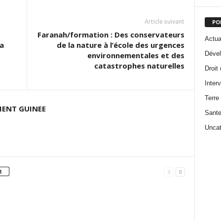
decrease
Article suivant
PO
volume.
Faranah/formation : Des conservateurs
Actua
a
de la nature à l’école des urgences
Dével
environnementales et des
catastrophes naturelles
Droit
Inter
Terre
ENT GUINEE
Sant
Uncat
R