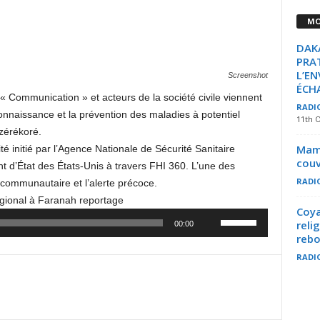
MO
DAKA
PRAT
L’E
Screenshot
ÉCH
« Communication » et acteurs de la société civile viennent
RADI
 connaissance et la prévention des maladies à potentiel
11th 
zérékoré.
Mamo
 initié par l’Agence Nationale de Sécurité Sanitaire
couv
 d’État des États-Unis à travers FHI 360. L’une des
RADI
communautaire et l’alerte précoce.
gional à Faranah reportage
Coya
Use
reli
00:00
Up/Down
reb
Arrow
RADI
keys
to
increase
or