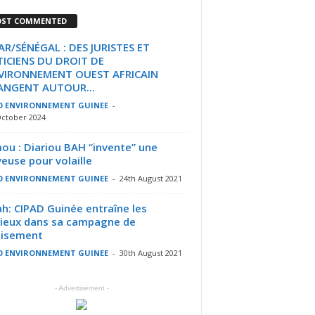
ST COMMENTED
R/SÉNÉGAL : DES JURISTES ET
ICIENS DU DROIT DE
NVIRONNEMENT OUEST AFRICAIN
ANGENT AUTOUR...
O ENVIRONNEMENT GUINEE
-
October 2024
u : Diariou BAH “invente” une
euse pour volaille
O ENVIRONNEMENT GUINEE
-
24th August 2021
h: CIPAD Guinée entraîne les
gieux dans sa campagne de
oisement
O ENVIRONNEMENT GUINEE
-
30th August 2021
- Advertisement -