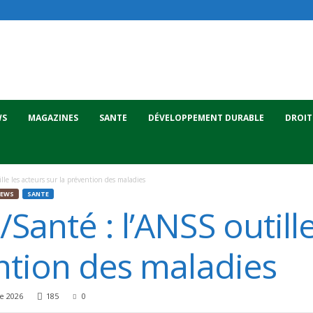
WS
MAGAZINES
SANTE
DÉVELOPPEMENT DURABLE
DROIT
lle les acteurs sur la prévention des maladies
IEWS
SANTE
Santé : l’ANSS outille
ntion des maladies
e 2026
185
0