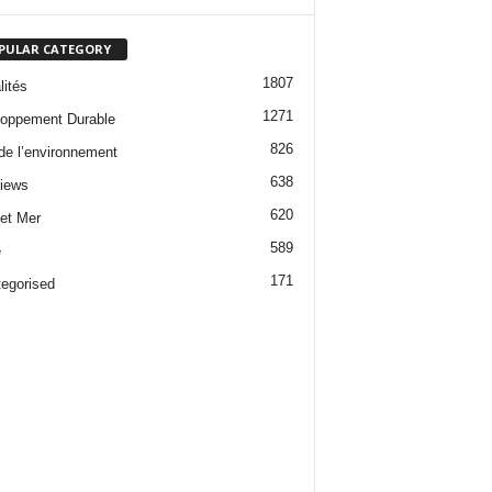
PULAR CATEGORY
1807
lités
1271
oppement Durable
826
 de l’environnement
638
views
620
 et Mer
589
e
171
egorised