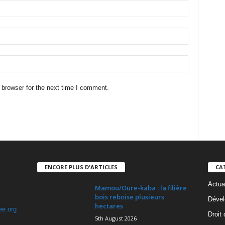
 browser for the next time I comment.
ENCORE PLUS D'ARTICLES
CA
Actua
Mamou/Oure-kaba : la filière
bois reboise plusieurs
Dével
hectares
ee.org
Droit
5th August 2026