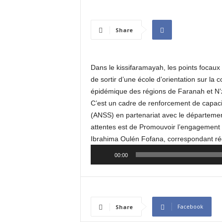
I
N
É
Share
E
Dans le kissifaramayah, les points focaux 
de sortir d’une école d’orientation sur la
épidémique des régions de Faranah et N’
C’est un cadre de renforcement de capacité
(ANSS) en partenariat avec le département
attentes est de Promouvoir l’engagement 
Ibrahima Oulén Fofana, correspondant ré
Audio
00:00
Player
Facebook
Share