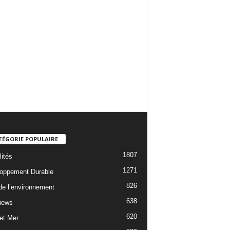
TÉGORIE POPULAIRE
1807
lités
1271
oppement Durable
826
 de l’environnement
638
views
620
 et Mer