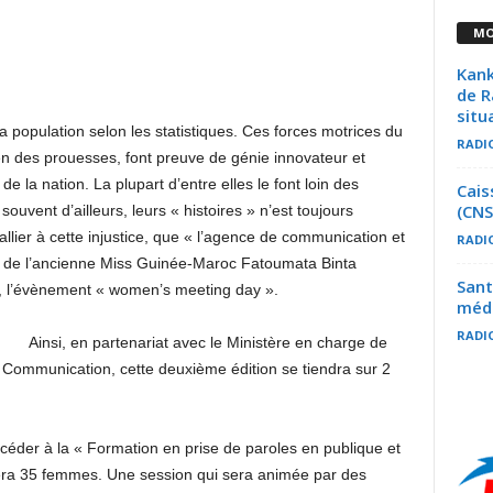
MO
Kank
de R
situ
 population selon les statistiques. Ces forces motrices du
RADI
 des prouesses, font preuve de génie innovateur et
e la nation. La plupart d’entre elles le font loin des
Cais
(CN
souvent d’ailleurs, leurs « histoires » n’est toujours
ier à cette injustice, que « l’agence de communication et
RADI
de l’ancienne Miss Guinée-Maroc Fatoumata Binta
Sant
, l’évènement « women’s meeting day ».
médi
RADI
Ainsi, en partenariat avec le Ministère en charge de
 la Communication, cette deuxième édition se tiendra sur 2
céder à la « Formation en prise de paroles en publique et
ra 35 femmes. Une session qui sera animée par des