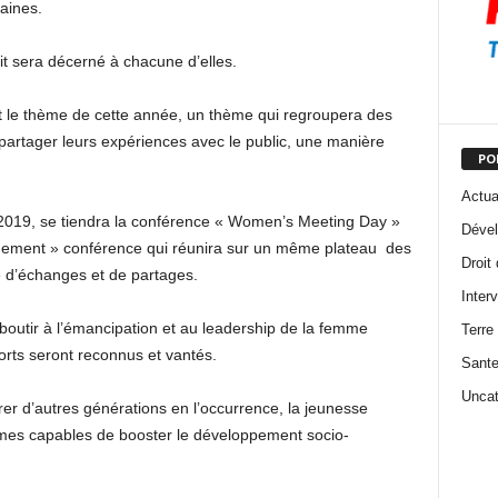
aines.
cit sera décerné à chacune d’elles.
le thème de cette année, un thème qui regroupera des
partager leurs expériences avec le public, une manière
PO
Actua
 2019, se tiendra la conférence « Women’s Meeting Day »
Dével
ment » conférence qui réunira sur un même plateau des
Droit
d’échanges et de partages.
Inter
aboutir à l’émancipation et au leadership de la femme
Terre
orts seront reconnus et vantés.
Sant
Uncat
pirer d’autres générations en l’occurrence, la jeunesse
emmes capables de booster le développement socio-