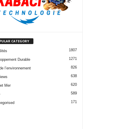
PULAR CATEGORY
1807
lités
1271
oppement Durable
826
 de l’environnement
638
views
620
 et Mer
589
e
171
egorised