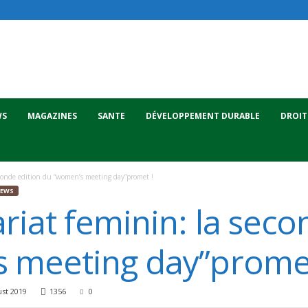
WS
MAGAZINES
SANTE
DÉVELOPPEMENT DURABLE
DROIT
conde edition du “women’s meeting day”promet !
IEWS
iat feminin: la seco
 meeting day”promet
st 2019
1356
0