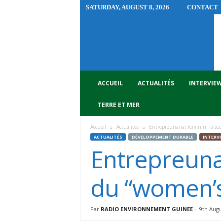
SATURDAY, AUGUST 8, 2026
CONTACT
R
A
D
I
O
E
N
ACCUEIL
ACTUALITÉS
INTERVIE
V
I
TERRE ET MER
R
O
Accueil
Actualités
Entrepreunariat feminin: la se
N
ACTUALITÉS
DÉVELOPPEMENT DURABLE
INTERV
N
Entrepreunar
E
M
E
du “women’s
N
T
G
Par
RADIO ENVIRONNEMENT GUINEE
-
9th Augu
U