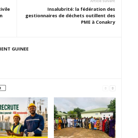
Article suivant
ivile
Insalubrité: la fédération des
on
gestionnaires de déchets outillent des
PME à Conakry
ENT GUINEE
R