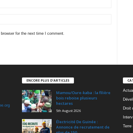
 browser for the next time I comment.
ENCORE PLUS D'ARTICLES
CA
Actua
Mamou/Oure-kaba : la filière
bois reboise plusieurs
Dével
hectares
ee.org
Droit
5th August 2026
Inter
Électricité De Guinée :
Terre
Annonce de recrutement de
plus de 150...