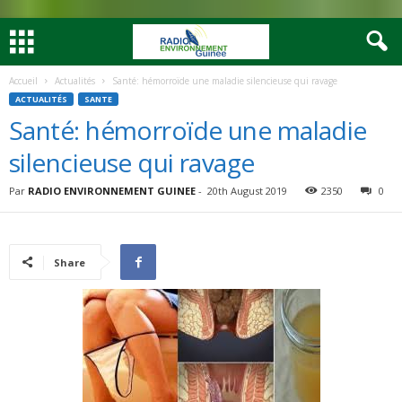
Accueil
Actualités
Santé: hémorroïde une maladie silencieuse qui ravage
ACTUALITÉS
SANTE
Santé: hémorroïde une maladie
silencieuse qui ravage
Par
RADIO ENVIRONNEMENT GUINEE
-
20th August 2019
2350
0
Share