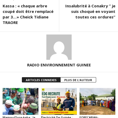
Kassa : « chaque arbre
Insalubrité à Conakry ” je
coupé doit être remplacé
suis choqué en voyant
par 3…» Cheick Tidiane
toutes ces ordures”
TRAORE
RADIO ENVIRONNEMENT GUINEE
ARTICLES CONNEXES
PLUS DE L'AUTEUR
Mamou/Oure-kaba : la
Électricité De Guinée :
FORECARIAH-