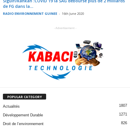
Siguiri/kankan :COVID 19 la SAG débourse plus de 2 milliards
de FG dans la...
RADIO ENVIRONNEMENT GUINEE
-
16th June 2020
- Advertisement -
POPULAR CATEGORY
1807
Actualités
1271
Développement Durable
826
Droit de l’environnement