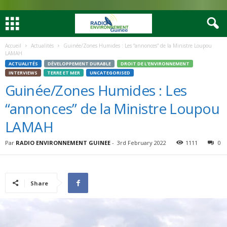
Accueil
Actualités
Guinée/Zones Humides : Les “annonces” de la Ministre Loupou
LAMAH
ACTUALITÉS
DÉVELOPPEMENT DURABLE
DROIT DE L’ENVIRONNEMENT
INTERVIEWS
TERRE ET MER
UNCATEGORISED
Guinée/Zones Humides : Les
“annonces” de la Ministre Loupou
LAMAH
Par
RADIO ENVIRONNEMENT GUINEE
-
3rd February 2022
1111
0
Share