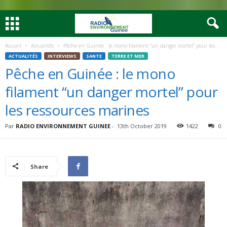
Accueil
Actualités
Pêche en Guinée : le mono filament “un danger mortel” pour les...
ACTUALITÉS
INTERVIEWS
SANTE
TERRE ET MER
Pêche en Guinée : le mono
filament “un danger mortel” pour
les ressources marines
Par
RADIO ENVIRONNEMENT GUINEE
-
13th October 2019
1422
0
Share