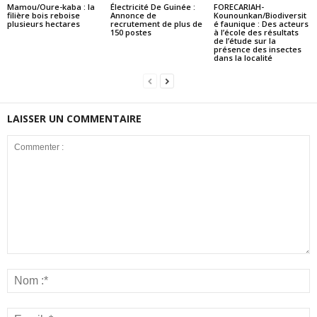
Mamou/Oure-kaba : la
Électricité De Guinée :
FORECARIAH-
filière bois reboise
Annonce de
Kounounkan/Biodiversit
plusieurs hectares
recrutement de plus de
é faunique : Des acteurs
150 postes
à l’école des résultats
de l’étude sur la
présence des insectes
dans la localité
LAISSER UN COMMENTAIRE