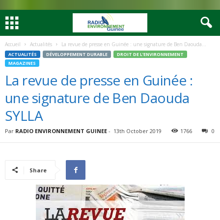
Accueil
Actualités
La revue de presse en Guinée : une signature de Ben Daouda...
ACTUALITÉS
DÉVELOPPEMENT DURABLE
DROIT DE L’ENVIRONNEMENT
MAGAZINES
La revue de presse en Guinée :
une signature de Ben Daouda
SYLLA
Par
RADIO ENVIRONNEMENT GUINEE
-
13th October 2019
1766
0
Share