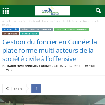
Accueil
Actualités
Gestion du foncier en Guinée: la plate forme multi-acteurs de la
société...
ACTUALITÉS
DÉVELOPPEMENT DURABLE
DROIT DE L’ENVIRONNEMENT
INTERVIEWS
TERRE ET MER
Gestion du foncier en Guinée: la
plate forme multi-acteurs de la
société civile à l’offensive
Par
RADIO ENVIRONNEMENT GUINEE
-
24th December 2019
1348
0
Share