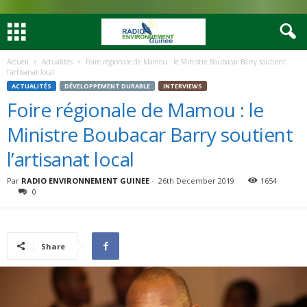
Accueil
Actualités
Foire régionale de Mamou : le Ministre Boubacar Barry soutient
l’artisanat local
ACTUALITÉS
DÉVELOPPEMENT DURABLE
INTERVIEWS
Foire régionale de Mamou : le
Ministre Boubacar Barry soutient
l’artisanat local
Par
RADIO ENVIRONNEMENT GUINEE
-
26th December 2019
1654
0
Share