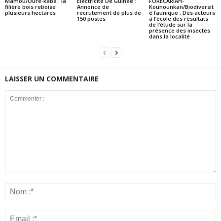
Mamou/Oure-kaba : la
Électricité De Guinée :
FORECARIAH-
filière bois reboise
Annonce de
Kounounkan/Biodiversit
plusieurs hectares
recrutement de plus de
é faunique : Des acteurs
150 postes
à l’école des résultats
de l’étude sur la
présence des insectes
dans la localité
LAISSER UN COMMENTAIRE