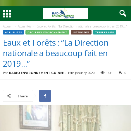
Accueil
Actualités
Eaux et Forêts : “La Direction nationale a beaucoup fait en 2019…”
ACTUALITÉS
DROIT DE L’ENVIRONNEMENT
INTERVIEWS
TERRE ET MER
Eaux et Forêts : “La Direction
nationale a beaucoup fait en
2019…”
Par
RADIO ENVIRONNEMENT GUINEE
-
15th January 2020
1631
0
Share