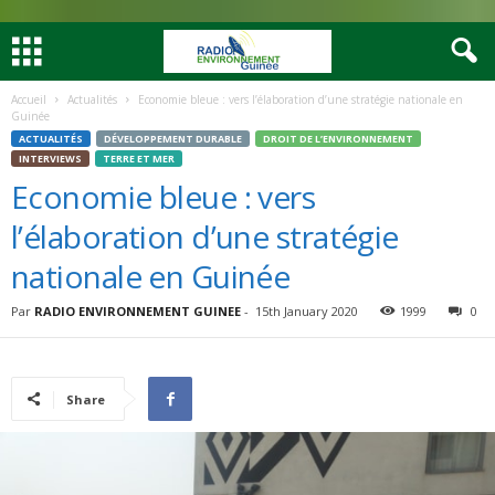
Accueil
Actualités
Economie bleue : vers l’élaboration d’une stratégie nationale en
Guinée
ACTUALITÉS
DÉVELOPPEMENT DURABLE
DROIT DE L’ENVIRONNEMENT
INTERVIEWS
TERRE ET MER
Economie bleue : vers
l’élaboration d’une stratégie
nationale en Guinée
Par
RADIO ENVIRONNEMENT GUINEE
-
15th January 2020
1999
0
Share