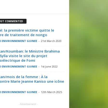
ST COMMENTED
é: la première victime quitte le
re de traitement de nongo
O ENVIRONNEMENT GUINEE
-
21st March 2020
an/Koumban: le Ministre Ibrahima
Sylla visite le site du projet
oélectrique de Fomi
O ENVIRONNEMENT GUINEE
-
1st June 2022
an/mois de la femme : À la
ontre Marie Jeanne Kaniso une icône
O ENVIRONNEMENT GUINEE
-
12th March 2025
- Advertisement -