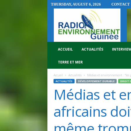
THURSDAY, AUGUST 6, 2026
CONTACT
R
A
D
I
O
E
N
ACCUEIL
ACTUALITÉS
INTERVIE
V
I
TERRE ET MER
R
O
Accueil
Actualités
Médias et environnement : “les j
N
ACTUALITÉS
DÉVELOPPEMENT DURABLE
DROIT 
N
Médias et en
E
M
E
africains do
N
T
même trompe
G
U