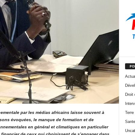
PO
Actua
Dével
Droit
Inter
nementale par les médias africains laisse souvent à
Terre
isons évoquées, le manque de formation et de
Sant
onnementales en général et climatiques en particulier
Uncat
et financier de ceux qui choisissent de s’engager dans