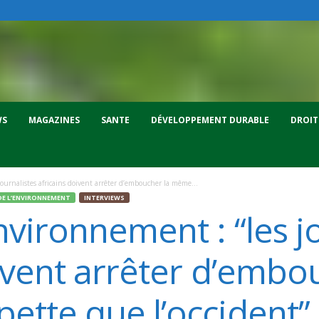
WS
MAGAZINES
SANTE
DÉVELOPPEMENT DURABLE
DROIT
ournalistes africains doivent arrêter d’emboucher la même...
DE L’ENVIRONNEMENT
INTERVIEWS
vironnement : “les j
ivent arrêter d’embo
tte que l’occident”