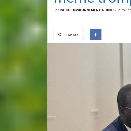
I
N
Par
RADIO ENVIRONNEMENT GUINEE
-
28th Fe
É
E
Share