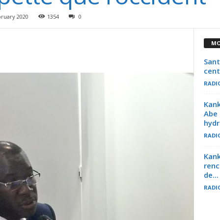
bruary 2020
1354
0
MO
Sant
cent
RADI
Kank
Abe 
hydr
RADI
Kank
renc
de...
RADI