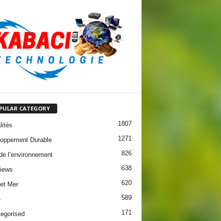
PULAR CATEGORY
1807
lités
1271
oppement Durable
826
 de l’environnement
638
views
620
 et Mer
589
e
171
egorised