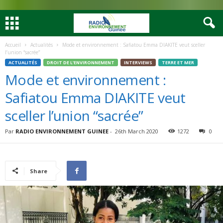
Accueil
Actualités
Mode et environnement : Safiatou Emma DIAKITE veut sceller
l’union “sacrée”
ACTUALITÉS
DROIT DE L’ENVIRONNEMENT
INTERVIEWS
TERRE ET MER
Mode et environnement :
Safiatou Emma DIAKITE veut
sceller l’union “sacrée”
Par
RADIO ENVIRONNEMENT GUINEE
-
26th March 2020
1272
0
Share