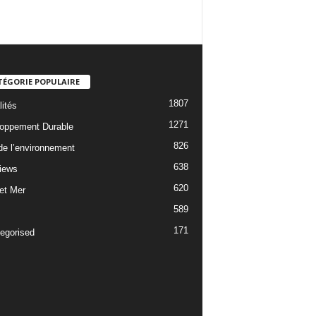
TÉGORIE POPULAIRE
1807
lités
1271
oppement Durable
826
 de l’environnement
638
views
620
 et Mer
589
171
egorised