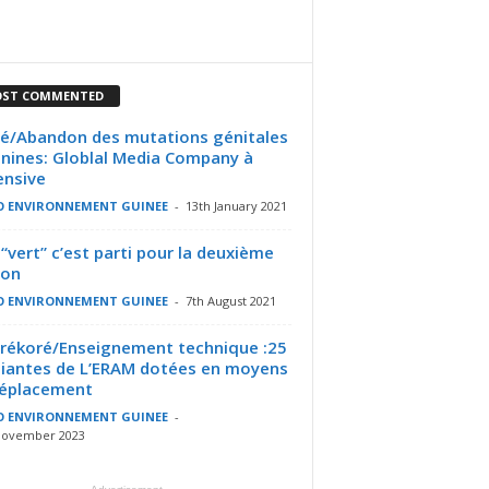
ST COMMENTED
é/Abandon des mutations génitales
nines: Globlal Media Company à
fensive
O ENVIRONNEMENT GUINEE
-
13th January 2021
 “vert” c’est parti pour la deuxième
ion
O ENVIRONNEMENT GUINEE
-
7th August 2021
rékoré/Enseignement technique :25
iantes de L’ERAM dotées en moyens
déplacement
O ENVIRONNEMENT GUINEE
-
November 2023