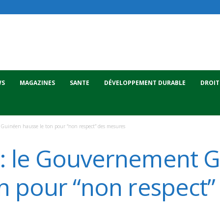
WS
MAGAZINES
SANTE
DÉVELOPPEMENT DURABLE
DROIT
Guinéen hausse le ton pour “non respect” des mesures
: le Gouvernement 
n pour “non respect”