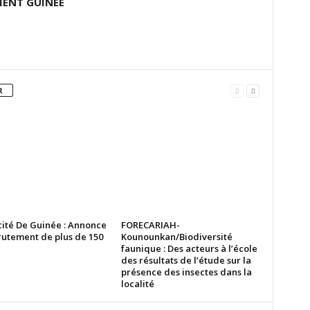
ENT GUINEE
R
cité De Guinée : Annonce
FORECARIAH-
rutement de plus de 150
Kounounkan/Biodiversité
faunique : Des acteurs à l’école
des résultats de l’étude sur la
présence des insectes dans la
localité