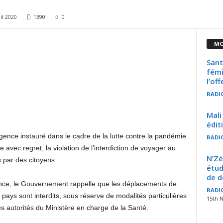
il 2020
1390
0
MO
Sant
fémi
l’of
RADI
Mali
édit
gence instauré dans le cadre de la lutte contre la pandémie
RADI
vec regret, la violation de l’interdiction de voyager au
N’Zé
 par des citoyens.
étud
de 
nce, le Gouvernement rappelle que les déplacements de
RADI
u pays sont interdits, sous réserve de modalités particulières
15th 
les autorités du Ministère en charge de la Santé.