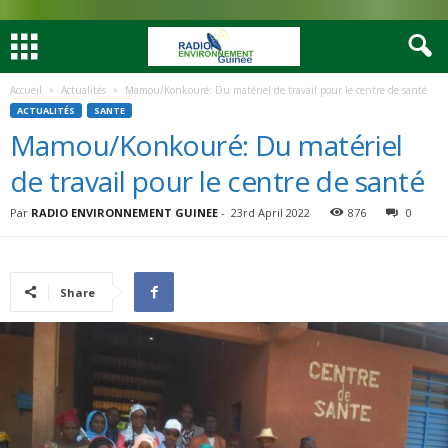
Accueil
Actualités
Mamou/Konkouré: Du matériel de travail pour le centre de santé
ACTUALITÉS
SANTE
Mamou/Konkouré: Du matériel
de travail pour le centre de santé
Par
RADIO ENVIRONNEMENT GUINEE
-
23rd April 2022
876
0
Share