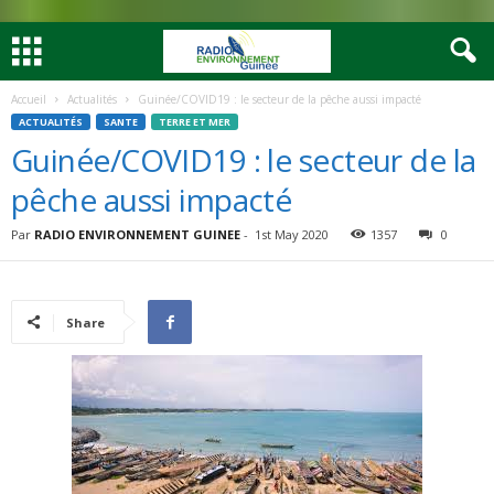
Accueil
Actualités
Guinée/COVID19 : le secteur de la pêche aussi impacté
ACTUALITÉS
SANTE
TERRE ET MER
Guinée/COVID19 : le secteur de la
pêche aussi impacté
Par
RADIO ENVIRONNEMENT GUINEE
-
1st May 2020
1357
0
Share