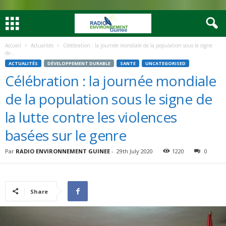
Accueil
Actualités
Célébration : la journée mondiale de la population sous le signe
de...
ACTUALITÉS
DÉVELOPPEMENT DURABLE
SANTE
UNCATEGORISED
Célébration : la journée mondiale
de la population sous le signe de
la lutte contre les violences
basées sur le genre
Par
RADIO ENVIRONNEMENT GUINEE
-
29th July 2020
1220
0
Share