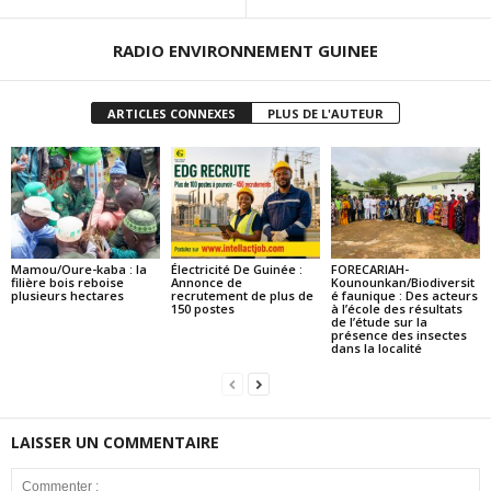
RADIO ENVIRONNEMENT GUINEE
ARTICLES CONNEXES
PLUS DE L'AUTEUR
Mamou/Oure-kaba : la
Électricité De Guinée :
FORECARIAH-
filière bois reboise
Annonce de
Kounounkan/Biodiversit
plusieurs hectares
recrutement de plus de
é faunique : Des acteurs
150 postes
à l’école des résultats
de l’étude sur la
présence des insectes
dans la localité
LAISSER UN COMMENTAIRE