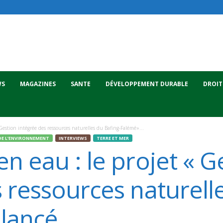
WS
MAGAZINES
SANTE
DÉVELOPPEMENT DURABLE
DROIT
 Gestion intégrée des ressources naturelles du Bafing-Falémé»...
DE L’ENVIRONNEMENT
INTERVIEWS
TERRE ET MER
n eau : le projet « G
 ressources naturell
 lancé