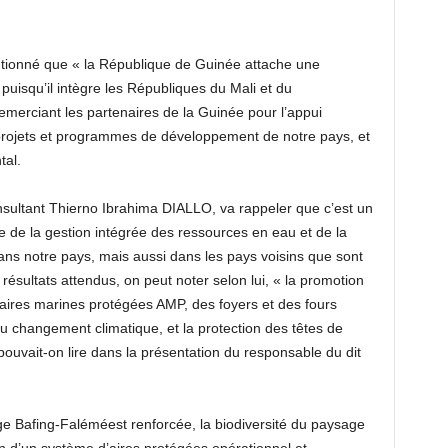
ntionné que « la République de Guinée attache une
r, puisqu’il intègre les Républiques du Mali et du
merciant les partenaires de la Guinée pour l’appui
projets et programmes de développement de notre pays, et
tal.
onsultant Thierno Ibrahima DIALLO, va rappeler que c’est un
e de la gestion intégrée des ressources en eau et de la
dans notre pays, mais aussi dans les pays voisins que sont
résultats attendus, on peut noter selon lui, « la promotion
aires marines protégées AMP, des foyers et des fours
au changement climatique, et la protection des têtes de
 pouvait-on lire dans la présentation du responsable du dit
ge Bafing-Faléméest renforcée, la biodiversité du paysage
 d’un système d’aires protégées opérationnel et