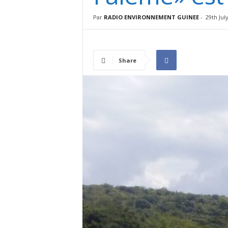
I
N
Par
RADIO ENVIRONNEMENT GUINEE
-
29th Jul
É
E
Share