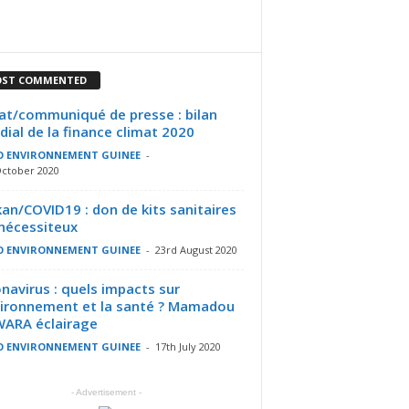
ST COMMENTED
at/communiqué de presse : bilan
ial de la finance climat 2020
O ENVIRONNEMENT GUINEE
-
October 2020
an/COVID19 : don de kits sanitaires
nécessiteux
O ENVIRONNEMENT GUINEE
-
23rd August 2020
navirus : quels impacts sur
vironnement et la santé ? Mamadou
ARA éclairage
O ENVIRONNEMENT GUINEE
-
17th July 2020
- Advertisement -