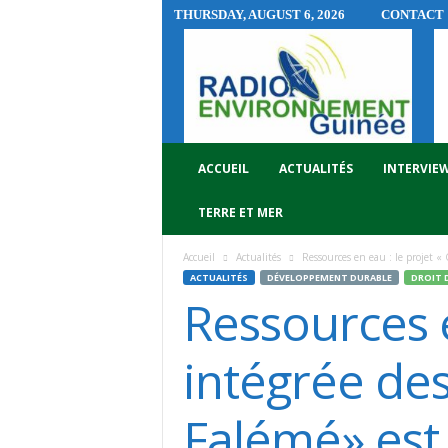
THURSDAY, AUGUST 6, 2026
CONTACT
R
A
D
I
O
E
N
ACCUEIL
ACTUALITÉS
INTERVIE
V
I
TERRE ET MER
R
O
Accueil
Actualités
Ressources en eau : le projet «
N
ACTUALITÉS
DÉVELOPPEMENT DURABLE
DROIT 
N
Ressources e
E
M
E
intégrée des
N
T
Falémé» est
G
U