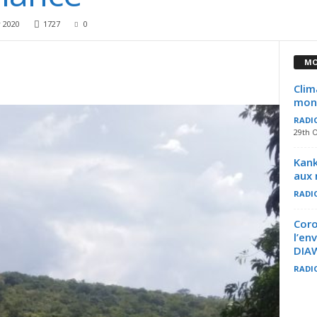
y 2020
1727
0
MO
Clim
mond
RADI
29th 
Kank
aux 
RADI
Coro
l’en
DIAW
RADI