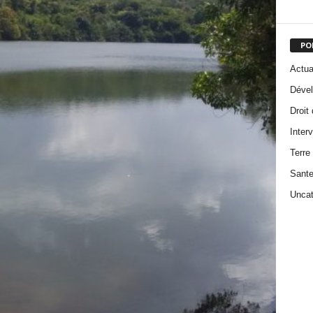
PO
Actua
Dével
Droit
Inter
Terre
Sant
Uncat