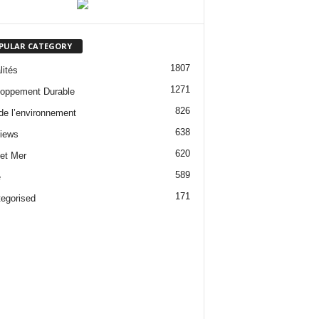
PULAR CATEGORY
1807
lités
1271
oppement Durable
826
 de l’environnement
638
views
620
 et Mer
589
e
171
egorised