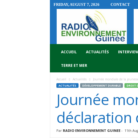
FRIDAY, AUGUST 7, 2026
CONTACT
R
A
D
I
O
E
N
ACCUEIL
ACTUALITÉS
INTERVIE
V
I
TERRE ET MER
R
O
Accueil
Actualités
Journée mondiale de la jeunesse:
N
ACTUALITÉS
DÉVELOPPEMENT DURABLE
DROIT 
N
Journée mond
E
M
E
déclaration 
N
T
G
Par
RADIO ENVIRONNEMENT GUINEE
-
11th Aug
U