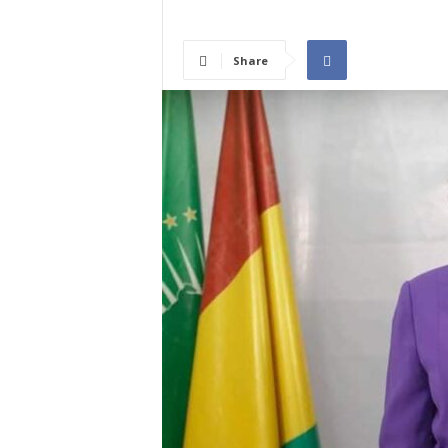
I
N
É
Share
E