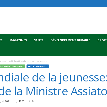
WS
MAGAZINES
SANTE
DÉVELOPPEMENT DURABLE
DROIT
 voici la déclaration de la Ministre Assiatou...
DE L’ENVIRONNEMENT
UNCATEGORISED
iale de la jeunesse: 
de la Ministre Assia
ust 2021
1255
0