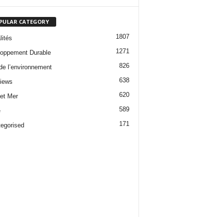
PULAR CATEGORY
1807
lités
1271
oppement Durable
826
 de l’environnement
638
views
620
 et Mer
589
e
171
egorised