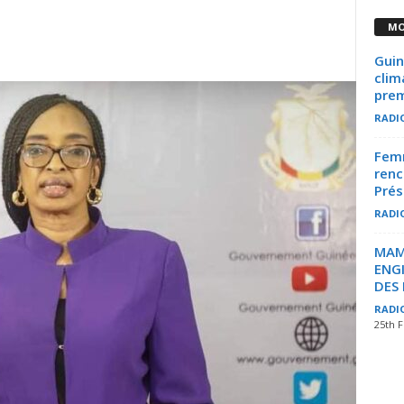
MO
Guin
clim
prem
RADI
Femm
ren
Prés
RADI
MAM
ENG
DES
RADI
25th 