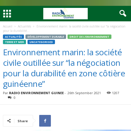
Accueil
Actualités
Environnement marin: la société civile outillée sur “la négociation
pour la durabilité...
ACTUALITÉS
DÉVELOPPEMENT DURABLE
DROIT DE L’ENVIRONNEMENT
TERRE ET MER
UNCATEGORISED
Environnement marin: la société
civile outillée sur “la négociation
pour la durabilité en zone côtière
guinéenne”
Par
RADIO ENVIRONNEMENT GUINEE
-
26th September 2021
1207
0
Share