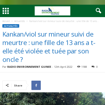
Accueil
Actualités
Kankan/viol sur mineur suivi de meurtre : une fille de 13 ans...
ACTUALITÉS
Kankan/viol sur mineur suivi de
meurtre : une fille de 13 ans a t-
elle été violée et tuée par son
oncle ?
Par
RADIO ENVIRONNEMENT GUINEE
-
12th April 2022
1188
0
Share