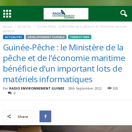
Accueil
Actualités
Guinée-Pêche : le Ministère de la pêche et de l’économie maritime
bénéficie...
ACTUALITÉS
DÉVELOPPEMENT DURABLE
TERRE ET MER
Guinée-Pêche : le Ministère de la
pêche et de l’économie maritime
bénéficie d’un important lots de
matériels informatiques
Par
RADIO ENVIRONNEMENT GUINEE
-
28th September 2022
920
0
Share