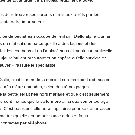
rtée de toute urgence à l’hôpital régional de Boké.
s de retrouver ses parents et mis aux arrêts par les
oute notre informateur.
équipe de pédiatres s’occupe de l’enfant, Diallo alpha Oumar
s un état critique parce qu’elle a des légions et des
ait les examens et on l’a placé sous alimentation artificielle
ujourd’hui est rassurant et on espère qu’elle survivra en
auver » rassure le spécialiste.
Diallo, c’est le nom de la mère et son mari sont détenus en
té afin d’être entendus, selon des témoignages.
ue la petite serait née hors mariage et que c’est seulement
e sont mariés que la belle-mère ainsi que son entourage
e.
C’est pourquoi, elle aurait agit ainsi pour se débarrasser
ème fois qu’elle donne naissance à des enfants
s contactés par téléphone.