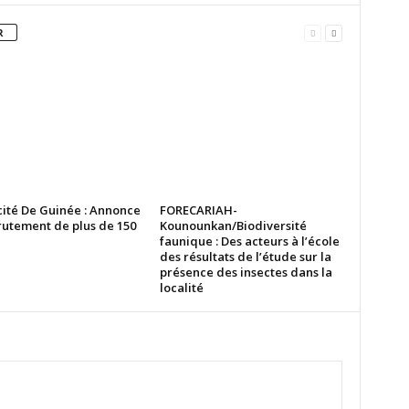
R
cité De Guinée : Annonce
FORECARIAH-
rutement de plus de 150
Kounounkan/Biodiversité
faunique : Des acteurs à l’école
des résultats de l’étude sur la
présence des insectes dans la
localité