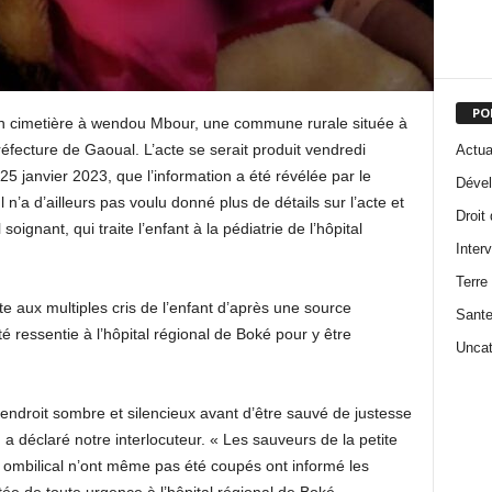
PO
n cimetière à wendou Mbour, une commune rurale située à
préfecture de Gaoual.
L’acte se serait produit vendredi
Actua
5 janvier 2023, que l’information a été révélée par le
Dével
Il n’a d’ailleurs pas voulu donné plus de détails sur l’acte et
Droit
ignant, qui traite l’enfant à la pédiatrie de l’hôpital
Inter
Terre
te aux multiples cris de l’enfant d’après une source
Sant
é ressentie à l’hôpital régional de Boké pour y être
Uncat
 endroit sombre et silencieux avant d’être sauvé de justesse
, a déclaré notre interlocuteur.
« Les sauveurs de la petite
n ombilical n’ont même pas été coupés ont informé les