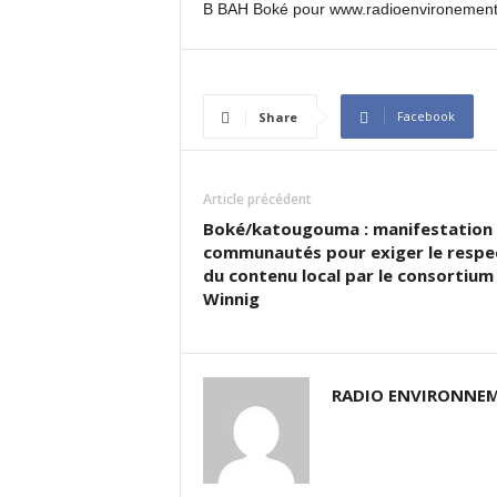
B BAH Boké pour www.radioenvironement
Facebook
Share
Article précédent
Boké/katougouma : manifestation
communautés pour exiger le respe
du contenu local par le consortiu
Winnig
RADIO ENVIRONNEM