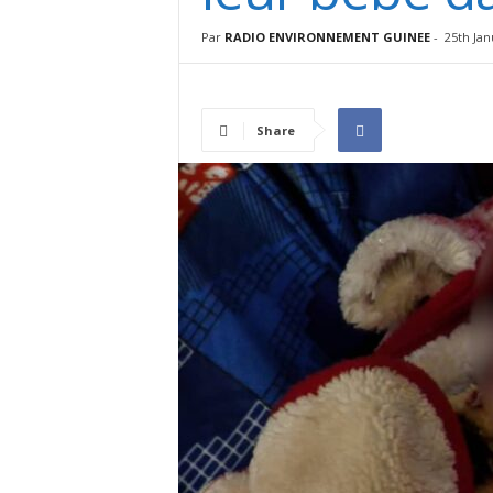
I
N
Par
RADIO ENVIRONNEMENT GUINEE
-
25th Jan
É
E
Share