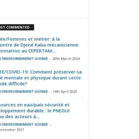
ST COMMENTED
ée/Femmes et métier: à la
ontre de Djené Kaba mécanicienne
ormation au CEPERTAM...
O ENVIRONNEMENT GUINEE
-
20th March 2024
E/COVID-19: Comment préserver sa
é mentale et physique durant cette
de difficile?
O ENVIRONNEMENT GUINEE
-
14th April 2020
ources en eau/paix sécurité et
loppement durable : le PNEGUI
e des acteurs à...
O ENVIRONNEMENT GUINEE
-
December 2021