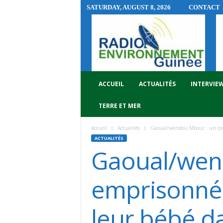
SATURDAY, AUGUST 8, 2026
CONTACT
R
A
D
I
O
E
N
ACCUEIL
ACTUALITÉS
INTERVIE
V
I
TERRE ET MER
R
O
Accueil
Actualités
Gaoual/wendou Mbour : un coup
N
ACTUALITÉS
N
Gaoual/wen
E
M
E
emprisonné 
N
T
leur bébé d
G
U