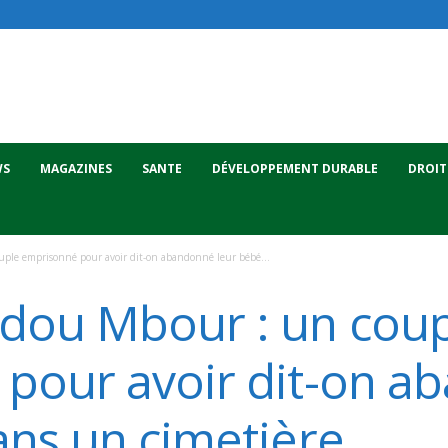
WS
MAGAZINES
SANTE
DÉVELOPPEMENT DURABLE
DROIT
le emprisonné pour avoir dit-on abandonné leur bébé...
dou Mbour : un coup
pour avoir dit-on a
ans un cimetière