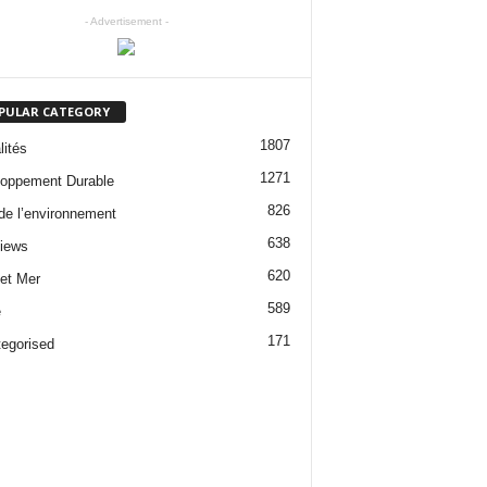
- Advertisement -
PULAR CATEGORY
1807
lités
1271
oppement Durable
826
 de l’environnement
638
views
620
 et Mer
589
e
171
egorised