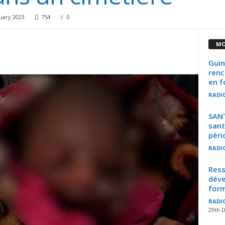
uary 2023
754
0
MO
Guin
renc
en f
RADI
SANT
sant
pério
RADI
Ress
déve
form
RADI
29th 