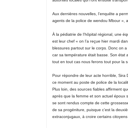
autorités locales qui l’ont ensuite transpo
Aux dernières nouvelles, l’enquête a permi
agents de la police de wendou Mbour », aj
À la pédiatrie de l’hôpital régional, une 
est leur chef « on l’a reçue hier mardi dan
blessures partout sur le corps.
Donc on a f
car sa température était basse.
Son état a
tout en tout cas nous ferons tout pour la s
Pour répondre de leur acte horrible, Sira 
ce moment au poste de police de la locali
Plus loin, des sources fiables affirment q
après que la femme et son actuel époux s
se sont rendus compte de cette grossess
de sa progéniture, puisque c’est la deuxi
extraconjugaux, à croire certains citoyen