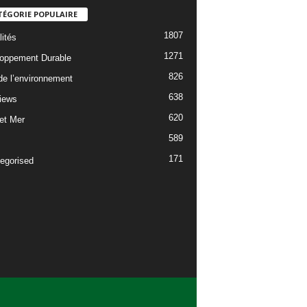
TÉGORIE POPULAIRE
1807
lités
1271
oppement Durable
826
 de l’environnement
638
views
620
 et Mer
589
171
egorised