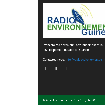
Première radio web sur l'environnement et le
développement durable en Guinée
Contactez-nous:
info@radioenvironementguin
© Radio Environnement Guinée by KABACI