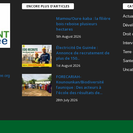
ENCORE PLUS D'ARTICLES
CA
Actua
Mamou/Oure-kaba : la filière
bois reboise plusieurs
Dével
hectares
Droit
5th August 2026
Inter
Électricité De Guinée :
Terre
Annonce de recrutement de
plus de 150...
Sante
1st August 2026
Uncat
ee.org
FORECARIAH-
Kounounkan/Biodiversité
faunique : Des acteurs à
l’école des résultats de...
28th July 2026