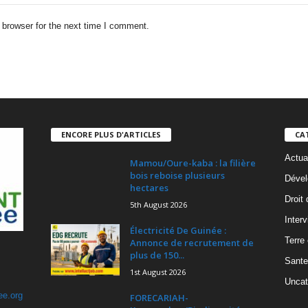
 browser for the next time I comment.
ENCORE PLUS D'ARTICLES
CA
Actua
Mamou/Oure-kaba : la filière
bois reboise plusieurs
Dével
hectares
Droit
5th August 2026
Inter
Électricité De Guinée :
Terre
Annonce de recrutement de
plus de 150...
Sante
1st August 2026
Uncat
ee.org
FORECARIAH-