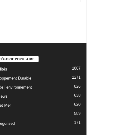
TÉGORIE POPULAIRE
1807
lités
1271
oppement Durable
826
 de l’environnement
638
views
620
 et Mer
589
171
egorised