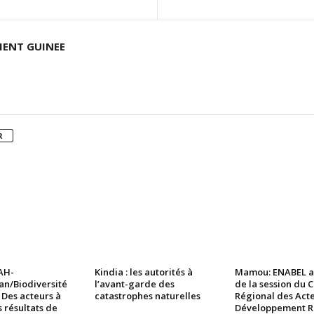
ENT GUINEE
R
AH-
Kindia : les autorités à
Mamou: ENABEL a
n/Biodiversité
l’avant-garde des
de la session du 
 Des acteurs à
catastrophes naturelles
Régional des Act
s résultats de
Développement R