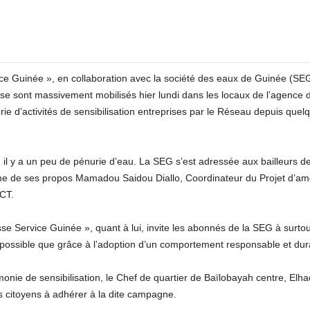
ce Guinée », en collaboration avec la société des eaux de Guinée (SEG)
 sont massivement mobilisés hier lundi dans les locaux de l’agence d
erie d’activités de sensibilisation entreprises par le Réseau depuis quelq
 il y a un peu de pénurie d’eau. La SEG s’est adressée aux bailleurs d
me de ses propos Mamadou Saidou Diallo, Coordinateur du Projet d’amél
CT.
Service Guinée », quant à lui, invite les abonnés de la SEG à surtout vei
st possible que grâce à l’adoption d’un comportement responsable et d
monie de sensibilisation, le Chef de quartier de Baïlobayah centre, Elh
es citoyens à adhérer à la dite campagne.