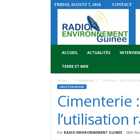
FRIDAY, AUGUST 7, 2026
CONTACT
R
A
D
I
O
E
N
ACCUEIL
ACTUALITÉS
INTERVIE
V
I
TERRE ET MER
R
O
Accueil
Uncategorised
Cimenterie : des citoyens se
N
UNCATEGORISED
N
Cimenterie :
E
M
E
l’utilisation
N
T
G
Par
RADIO ENVIRONNEMENT GUINEE
-
28th No
U