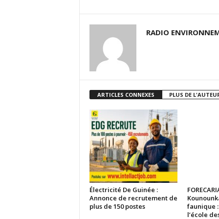
RADIO ENVIRONNEM
ARTICLES CONNEXES
PLUS DE L'AUTEU
Électricité De Guinée :
FORECARI
Annonce de recrutement de
Kounounka
plus de 150 postes
faunique :
l’école de