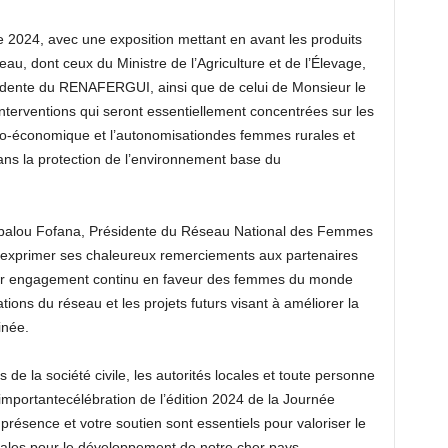
e 2024
,
avec une exposition mettant en avant les produits
eau, dont ceux du Ministre de l’Agriculture et de l’Élevage,
iden
te du RENAFE
RGUI, ainsi que de
celui de
Monsieur le
interventions qui seront essentiellement concentrées sur les
cio-économique et l’autonomisation
d
es femmes rurales
et
ans la protection de l’environnement base du
bal
ou Fofana
, Présidente du R
éseau National des Femmes
 exprimer
ses
chaleureux
remerciements aux partenaires
eur engagement con
tinu en faveur des femmes du monde
ations du réseau et les projets futurs visant à améliorer la
née.
 de la société civile, les autorités locales et toute personne
importante
célébration
de l’édition 2024 de la Journée
 présence et votre soutien sont essentiels pour valoriser le
rales
pour le développement de notre cher pays
.