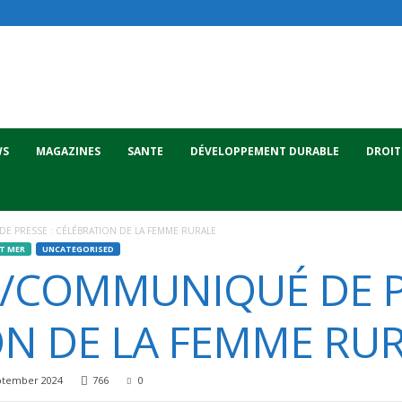
WS
MAGAZINES
SANTE
DÉVELOPPEMENT DURABLE
DROIT
 PRESSE : CÉLÉBRATION DE LA FEMME RURALE
ET MER
UNCATEGORISED
/COMMUNIQUÉ DE PR
N DE LA FEMME RU
ptember 2024
766
0