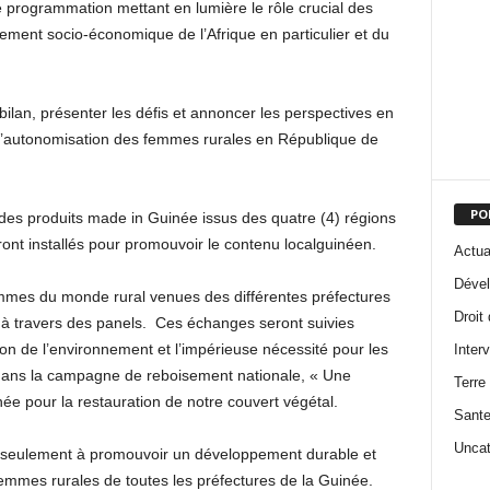
e programmation
mettant en lumière le rôle crucial des
ment socio-économique de l’Afrique en particulier et du
bilan,
présenter les défis et annoncer les perspectives en
 d’autonomisation des femmes rurales en République de
PO
 des produits made in Guinée
issus des quatre (4) régions
ont installés pour promouvoir le contenu local
guinéen
.
Actua
Dével
emmes du monde rur
a
l venues des différentes préfectures
Droit
 à travers des panels. Ces échanges
seront suivies
tion de l’environnement et
l’impérieuse nécessité pour les
Inter
 dans la campagne
de reboisement
nationale, « Une
Terre
née
pour
la restauration de notre
couvert végétal
.
Sant
Uncat
 seul
ement à promouvoir un développement durable et
 femmes rurales de toutes les préfectures de la Guinée.