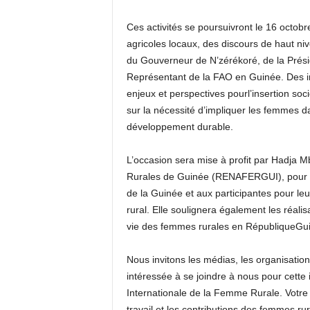
C
e
s activités se poursuivront le
16 octobr
agricoles locaux, des discours de haut niv
du Gouverneur de N’zérékoré, de la Prés
R
eprésentant de la FAO
en Guinée
. Des 
enjeux et
perspectives pour
l’insertion so
sur la nécessité d’impliquer les femmes d
développement durable.
L’occasion sera mise à profit par
Hadja M
Rurales de Guinée (R
ENAFERGUI
)
,
pour
de la Guinée
et aux participantes pour l
rural. Elle soulignera également les réalis
vie des femmes rurales en
République
Gui
Nous invitons les médias, les organisations
intéressée à se joindre à nous pour cette
Internationale de la Femme Rurale
. Votre
travail et les contributions des femmes ru