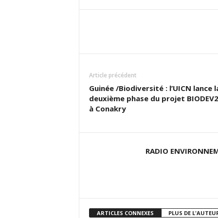
Facebook
Share
Article précédent
Guinée /Biodiversité : l’UICN lance l
deuxième phase du projet BIODEV
à Conakry
RADIO ENVIRONNEM
ARTICLES CONNEXES
PLUS DE L'AUTEU