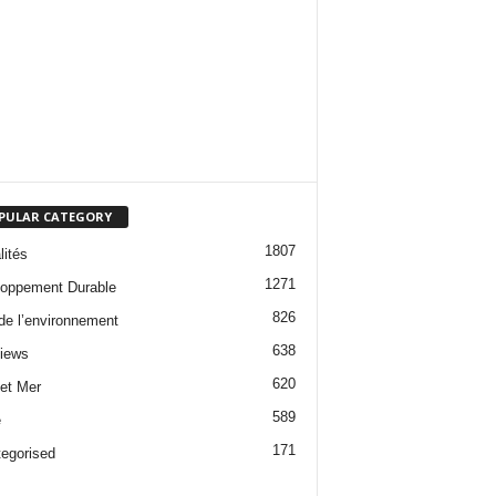
PULAR CATEGORY
1807
lités
1271
oppement Durable
826
 de l’environnement
638
views
620
 et Mer
589
e
171
egorised