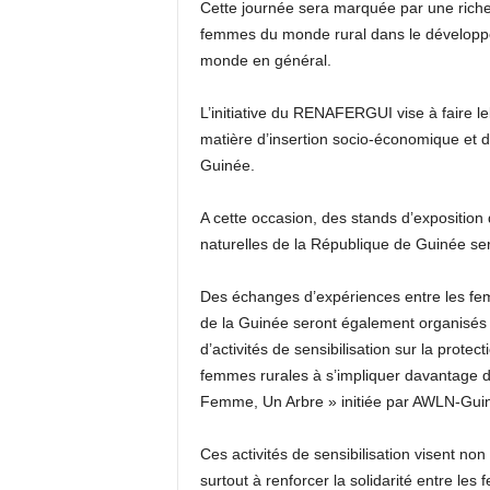
Cette journée sera marquée
par une rich
femmes
du monde rural
dans le
développe
monde en général
.
L’initiative du
RENAFERGUI
vise à faire le
matière d’insertion socio-économique et
Guinée.
A cette occasion,
des stands
d’exposition
n
aturelles de la République de Guinée ser
Des
échang
e
s d’expériences
entre les f
de la Guinée seront également organisés
d’activités de sensibilisation sur la protec
femmes rurales à s’impliquer davantage
Femme, Un Arbre » initiée par
AWLN-Gui
Ces activités
de sensibilisation
visent non
surtout
à renforcer la solidarité entre les