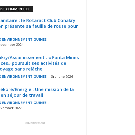
ST COMMENTED
nitaire : le Rotaract Club Conakry
n présente sa feuille de route pour
O ENVIRONNEMENT GUINEE
-
November 2024
kry/Assainissement : « Fanta Mines
ices» poursuit ses activités de
oyage sans relâche
O ENVIRONNEMENT GUINEE
-
3rd June 2026
ékoré/Énergie : Une mission de la
en séjour de travail
O ENVIRONNEMENT GUINEE
-
ovember 2022
- Advertisement -