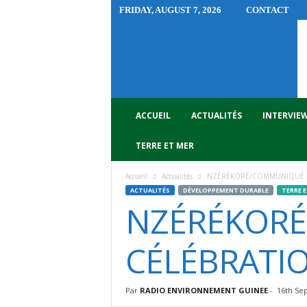
FRIDAY, AUGUST 7, 2026
CONTACT
R
A
D
I
O
E
N
ACCUEIL
ACTUALITÉS
INTERVIE
V
I
TERRE ET MER
R
O
Accueil
Actualités
NZÉRÉKORÉ/COMMUNIQUÉ DE
N
ACTUALITÉS
DÉVELOPPEMENT DURABLE
TERRE 
N
NZÉRÉKORÉ
E
M
E
CÉLÉBRATIO
N
T
G
Par
RADIO ENVIRONNEMENT GUINEE
-
16th Se
U