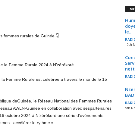
MO
Huma
doye
le...
des femmes rurales de Guinée 👇
RADI
10th 
Cona
Serv
 de la Femme Rurale 2024
à N’zérékoré
nett
RADI
e la Femme Rurale est célébrée
à travers le monde
le 15
Nzér
BAD 
lique de
Guinée,
le Réseau National des Femmes
Rurales
RADI
5th N
Réseau AWLN-Guinée
en collaboration avec ses
partenaires
 16
octobre 2024
à N’zérékoré une
série d’événements
mmes : accélérer le rythme
».