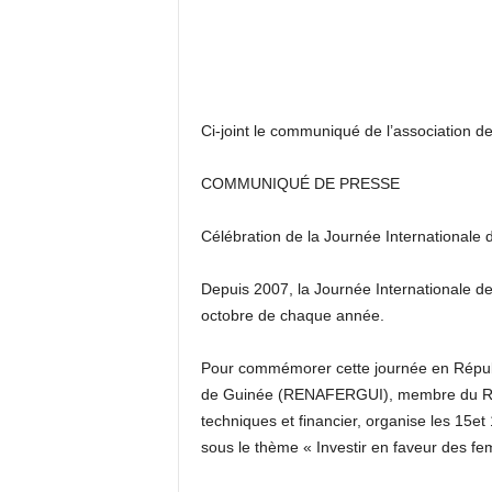
I
N
É
Share
E
Ci-joint le communiqué de l’association 
COMMUNIQUÉ DE PRESSE
Célébration de la
Journée Internat
ionale
Depuis 2007, la Journée Internationale d
octobre de chaque année.
Pour commémorer cette journée en
Répub
de Guinée (RENAFERGUI), membre du 
techniques et financier, organise
les 15
et
sous l
e
thème «
Investir en faveur des fe