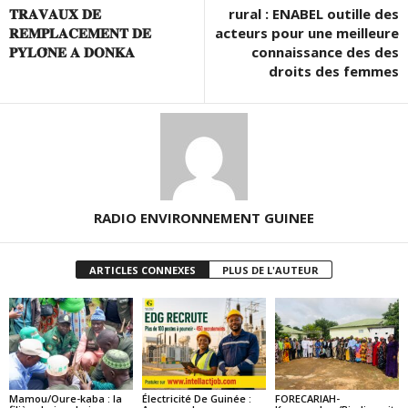
𝐓𝐑𝐀𝐕𝐀𝐔𝐗 𝐃𝐄
rural : ENABEL outille des
𝐑𝐄𝐌𝐏𝐋𝐀𝐂𝐄𝐌𝐄𝐍𝐓 𝐃𝐄
acteurs pour une meilleure
𝐏𝐘𝐋𝐎̂𝐍𝐄 𝐀 𝐃𝐎𝐍𝐊𝐀
connaissance des des
droits des femmes
RADIO ENVIRONNEMENT GUINEE
ARTICLES CONNEXES
PLUS DE L'AUTEUR
Mamou/Oure-kaba : la
Électricité De Guinée :
FORECARIAH-