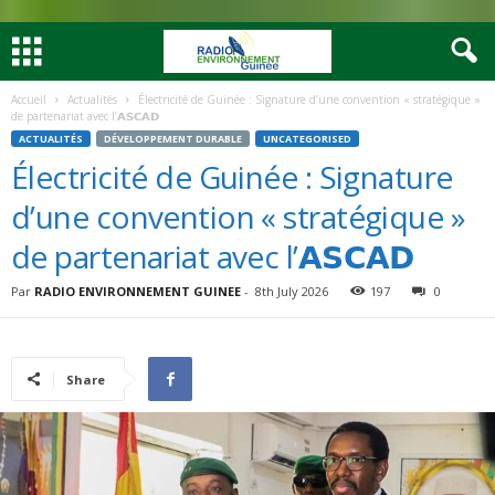
Accueil
Actualités
Électricité de Guinée : Signature d’une convention « stratégique »
de partenariat avec l’𝗔𝗦𝗖𝗔𝗗
ACTUALITÉS
DÉVELOPPEMENT DURABLE
UNCATEGORISED
Électricité de Guinée : Signature
d’une convention « stratégique »
de partenariat avec l’𝗔𝗦𝗖𝗔𝗗
Par
RADIO ENVIRONNEMENT GUINEE
-
8th July 2026
197
0
Share