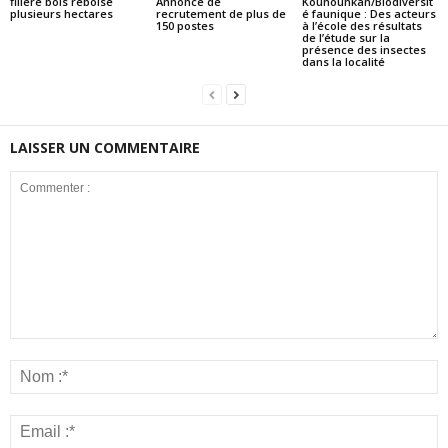
filière bois reboise
Annonce de
Kounounkan/Biodiversit
plusieurs hectares
recrutement de plus de
é faunique : Des acteurs
150 postes
à l’école des résultats
de l’étude sur la
présence des insectes
dans la localité
LAISSER UN COMMENTAIRE