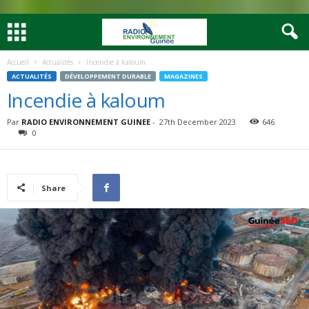
Accueil
Actualités
Incendie à kaloum
ACTUALITÉS
DÉVELOPPEMENT DURABLE
MAGAZINES
Incendie à kaloum
Par
RADIO ENVIRONNEMENT GUINEE
-
27th December 2023
646
0
Share